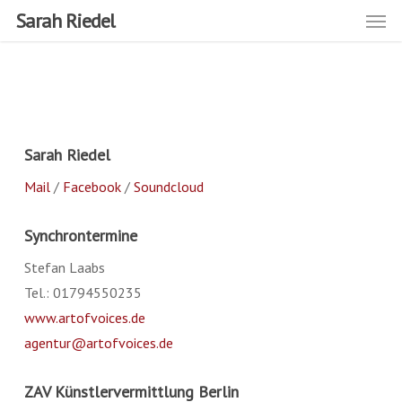
Men
Skip
Sarah Riedel
to
main
content
Sarah Riedel
Mail
/
Facebook
/
Soundcloud
Synchrontermine
Stefan Laabs
Tel.: 01794550235
www.artofvoices.de
agentur@artofvoices.de
ZAV Künstlervermittlung Berlin